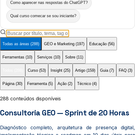
Como aparecer nas respostas do ChatGPT?
Qual curso comecar se sou iniciante?
Todas as áreas
(
288
)
GEO e Marketing
(
197
)
Educação
(
56
)
Ferramentas
(
10
)
Serviços
(
10
)
Sobre
(
11
)
Todos
(
288
)
Curso
(
53
)
Insight
(
25
)
Artigo
(
159
)
Guia
(
7
)
FAQ
(
3
)
Página
(
30
)
Ferramenta
(
5
)
Ação
(
2
)
Técnico
(
4
)
288 conteúdos disponíveis
Consultoria GEO — Sprint de 20 Horas
Diagnóstico completo, arquitetura de presença digital,
implementação técnica e roadmap em 10 dias úteis para