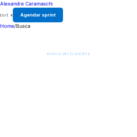
Alexandre Caramaschi
Agendar sprint
Ctrl K
Home
/
Busca
BUSCA INTELIGENTE
Encontre qualquer conteúdo
Busca fuzzy com ranking por relevância em todo
o acervo de artigos, insights, cursos e
ferramentas sobre Generative Engine
Optimization.