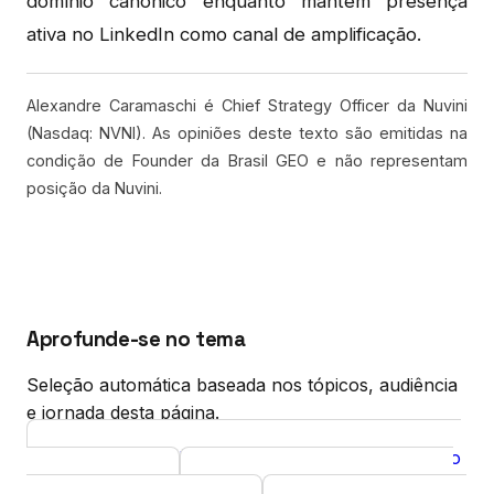
domínio canônico enquanto mantém presença
ativa no LinkedIn como canal de amplificação.
Alexandre Caramaschi é Chief Strategy Officer da Nuvini
(Nasdaq: NVNI). As opiniões deste texto são emitidas na
condição de Founder da Brasil GEO e não representam
posição da Nuvini.
Aprofunde-se no tema
Seleção automática baseada nos tópicos, audiência
e jornada desta página.
GEO para PMEs sem time de SEO: o mínimo
Artigo
viável em 2026
Otimizar site para IA traz
Artigo