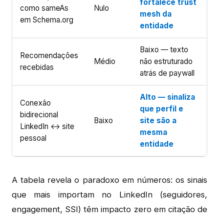
fortalece trust
como sameAs
Nulo
mesh da
em Schema.org
entidade
Baixo — texto
Recomendações
Médio
não estruturado
recebidas
atrás de paywall
Alto — sinaliza
Conexão
que perfil e
bidirecional
Baixo
site são a
LinkedIn ↔ site
mesma
pessoal
entidade
A tabela revela o paradoxo em números: os sinais
que mais importam no LinkedIn (seguidores,
engagement, SSI) têm impacto zero em citação de