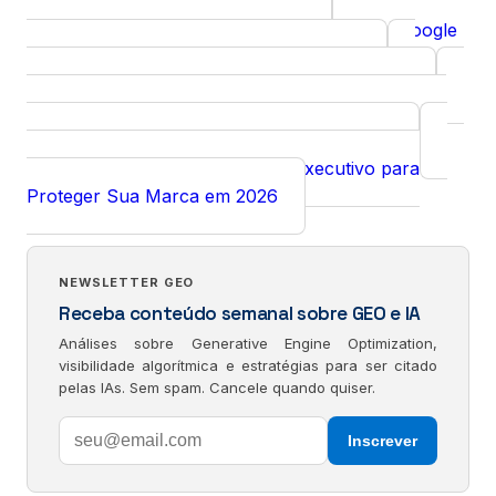
GEO Intent Mapping
Curso
Diagnóstico GEO gratuito
Google
Ferramenta
Curso
Search Console para decisão executiva
Reinforcement Learning para Vibecoding
Curso
Velocidade Sem Prova é Dívida: 10 Controles
Insight
para Confiar no Trabalho de Agentes de IA
Alucinações de IA: O Guia Executivo para
Insight
Proteger Sua Marca em 2026
NEWSLETTER GEO
Receba conteúdo semanal sobre GEO e IA
Análises sobre Generative Engine Optimization,
visibilidade algorítmica e estratégias para ser citado
pelas IAs. Sem spam. Cancele quando quiser.
Inscrever