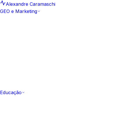
Alexandre Caramaschi
GEO e Marketing
GEO e Marketing
Insights e Análises
25
Leituras curtas e datadas sobre
motores generativos
Artigos
164
Biblioteca editorial canônica de GEO e SEO
Hub Artefacto
10
Estudos aprofundados e
frameworks aplicados
Metodologia Sprint GEO
Como a marca passa a ser
citada em 10 dias
Comece pela metodologia
Ver a Sprint GEO
Educação
Educação
Todos os Cursos
53 cursos
Catálogo completo,
gratuito e com certificação
Fundamentos
Do zero ao vocabulário de IA e GEO