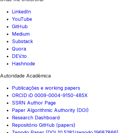
LinkedIn
YouTube
GitHub
Medium
Substack
Quora
DEV.to
Hashnode
Autoridade Acadêmica
Publicações e working papers
ORCID iD 0009-0004-9150-485X
SSRN Author Page
Paper Algorithmic Authority (DOI)
Research Dashboard
Repositório GitHub (papers)
Zenodo Paper (DOI 10.5281/zenodo.19687866)