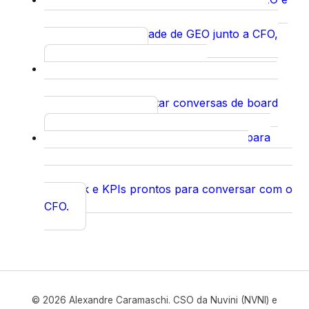
Curso
IA
Argumentação consultiva para defender
orçamento e prioridade de GEO junto a CFO,
CEO e conselho.
Letramento em IA para
Curso
Executivos
Vocabulário e critérios de decisão
sobre IA para sustentar conversas de board
sem ruído técnico.
ROI de GEO: O Business Case para
Insight
Visibilidade Algorítmica em 2026
Versão
aprofundada do business case, com modelo de
payback e KPIs prontos para conversar com o
CFO.
© 2026 Alexandre Caramaschi. CSO da Nuvini (NVNI) e