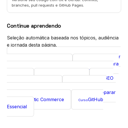
branches, pull requests e GitHub Pages.
Continue aprendendo
Seleção automática baseada nos tópicos, audiência
e jornada desta página.
Automação em Python para GEO: monitorar
Artigo
citações em IA com código
Guia B2A para
Guia
Varejistas Digitais: Como Agentes de IA Escolhem
Produtos
GEO para SaaS
GEO
Guia
Guia
para consultorias B2B
GEO para e-
Artigo
commerce: como lojas virtuais devem se preparar
para o Agentic Commerce
GitHub
Curso
Essencial