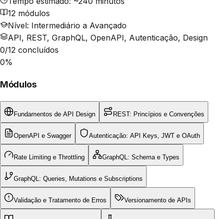
Tempo estimado: ~240 minutos
12
módulos
Nível: Intermediário a Avançado
API, REST, GraphQL, OpenAPI, Autenticação, Design
0
/
12
concluídos
0
%
Módulos
Fundamentos de API Design
REST: Princípios e Convenções
OpenAPI e Swagger
Autenticação: API Keys, JWT e OAuth
Rate Limiting e Throttling
GraphQL: Schema e Types
GraphQL: Queries, Mutations e Subscriptions
Validação e Tratamento de Erros
Versionamento de APIs