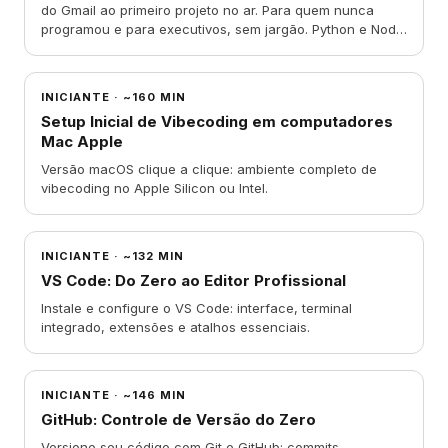
do Gmail ao primeiro projeto no ar. Para quem nunca
programou e para executivos, sem jargão. Python e Node
ficam num apêndice opcional.
INICIANTE
·
~160 MIN
Setup Inicial de Vibecoding em computadores
Mac Apple
Versão macOS clique a clique: ambiente completo de
vibecoding no Apple Silicon ou Intel.
INICIANTE
·
~132 MIN
VS Code: Do Zero ao Editor Profissional
Instale e configure o VS Code: interface, terminal
integrado, extensões e atalhos essenciais.
INICIANTE
·
~146 MIN
GitHub: Controle de Versão do Zero
Versione seu código com Git e GitHub: commits,