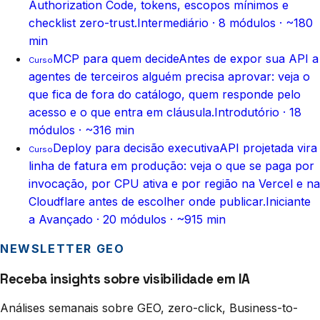
Authorization Code, tokens, escopos mínimos e
checklist zero-trust.
Intermediário
·
8
módulos ·
~180
min
MCP para quem decide
Antes de expor sua API a
Curso
agentes de terceiros alguém precisa aprovar: veja o
que fica de fora do catálogo, quem responde pelo
acesso e o que entra em cláusula.
Introdutório
·
18
módulos ·
~316 min
Deploy para decisão executiva
API projetada vira
Curso
linha de fatura em produção: veja o que se paga por
invocação, por CPU ativa e por região na Vercel e na
Cloudflare antes de escolher onde publicar.
Iniciante
a Avançado
·
20
módulos ·
~915 min
NEWSLETTER GEO
Receba insights sobre visibilidade em IA
Análises semanais sobre GEO, zero-click, Business-to-