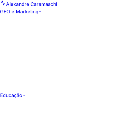
Alexandre Caramaschi
GEO e Marketing
GEO e Marketing
Insights e Análises
25
Leituras curtas e datadas sobre
motores generativos
Artigos
159
Biblioteca editorial canônica de GEO e SEO
Hub Artefacto
10
Estudos aprofundados e
frameworks aplicados
Metodologia Sprint GEO
Como a marca passa a ser
citada em 10 dias
Comece pela metodologia
Ver a Sprint GEO
Educação
Educação
Todos os Cursos
53 cursos
Catálogo completo,
gratuito e com certificação
Fundamentos
Do zero ao vocabulário de IA e GEO