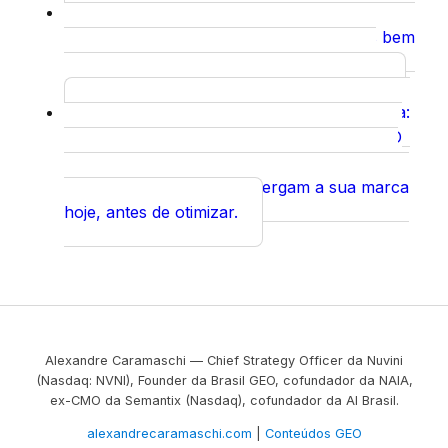
Autoridade Temática e SEO de
Curso
Entidades
Autoridade temática e entidades bem
definidas ajudam o Copilot a associar sua
marca ao tema no ecossistema Microsoft.
Diagnóstico de Presença Algorítmica:
Insight
O Mapa de Como a IA Enxerga Sua Marca
O
diagnóstico que mostra como o Copilot e os
demais motores de IA enxergam a sua marca
hoje, antes de otimizar.
Alexandre Caramaschi — Chief Strategy Officer da Nuvini
(Nasdaq: NVNI), Founder da Brasil GEO, cofundador da NAIA,
ex-CMO da Semantix (Nasdaq), cofundador da AI Brasil.
alexandrecaramaschi.com
|
Conteúdos GEO