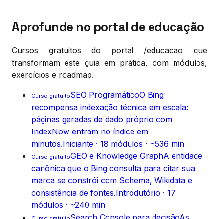
Aprofunde no portal de educação
Cursos gratuitos do portal /educacao que
transformam este guia em prática, com módulos,
exercícios e roadmap.
SEO Programático
O Bing
Curso gratuito
recompensa indexação técnica em escala:
páginas geradas de dado próprio com
IndexNow entram no índice em
minutos.
Iniciante
·
18
módulos ·
~536 min
GEO e Knowledge Graph
A entidade
Curso gratuito
canônica que o Bing consulta para citar sua
marca se constrói com Schema, Wikidata e
consistência de fontes.
Introdutório
·
17
módulos ·
~240 min
Search Console para decisão
As
Curso gratuito