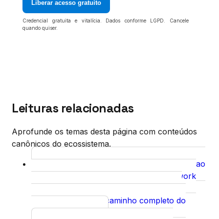
Liberar acesso gratuito
Credencial gratuita e vitalícia. Dados conforme LGPD. Cancele
quando quiser.
Leituras relacionadas
Aprofunde os temas desta página com conteúdos
canônicos do ecossistema.
GEO Universal Framework: Do SEO ao
Curso
Generative Engine Optimization
O framework
que conecta o SEO no Bing à citação no
Copilot, cobrindo o caminho completo do
índice à resposta.