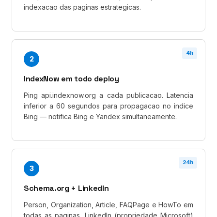
indexacao das paginas estrategicas.
4h
2
IndexNow em todo deploy
Ping api.indexnow.org a cada publicacao. Latencia
inferior a 60 segundos para propagacao no indice
Bing — notifica Bing e Yandex simultaneamente.
24h
3
Schema.org + LinkedIn
Person, Organization, Article, FAQPage e HowTo em
todas as paginas. LinkedIn (propriedade Microsoft)