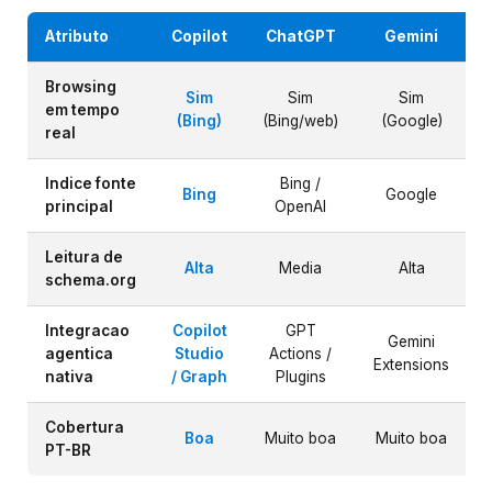
Atributo
Copilot
ChatGPT
Gemini
Browsing
Sim
Sim
Sim
em tempo
(Bing)
(Bing/web)
(Google)
real
Indice fonte
Bing /
Bing
Google
A
principal
OpenAI
Leitura de
Alta
Media
Alta
schema.org
Integracao
Copilot
GPT
Gemini
agentica
Studio
Actions /
Extensions
nativa
/ Graph
Plugins
Cobertura
Boa
Muito boa
Muito boa
PT-BR