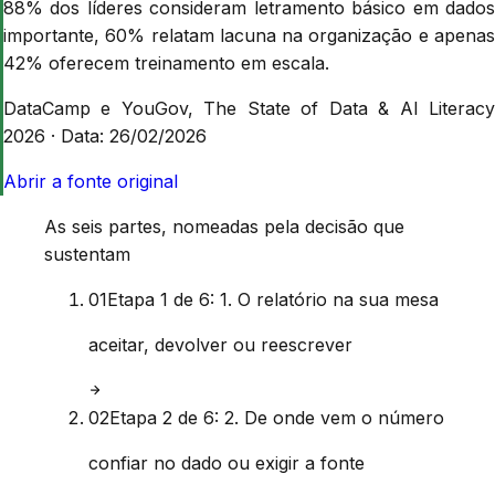
88% dos líderes consideram letramento básico em dados
importante, 60% relatam lacuna na organização e apenas
42% oferecem treinamento em escala.
DataCamp e YouGov, The State of Data & AI Literacy
2026
·
Data:
26/02/2026
Abrir a fonte original
As seis partes, nomeadas pela decisão que
sustentam
01
Etapa
1
de
6
:
1. O relatório na sua mesa
aceitar, devolver ou reescrever
02
Etapa
2
de
6
:
2. De onde vem o número
confiar no dado ou exigir a fonte