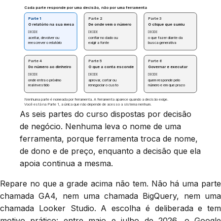
Cada parte responde por uma decisão, não por uma ferramenta
Parte 1
Parte 2
Parte 3
O relatório na sua mesa
De onde vem o número
O clique que sumiu
DECIDE
DECIDE
DECIDE
aceitar, devolver ou
confiar no dado ou
o que fazer diante da
reescrever o relatório
exigir a fonte
busca generativa
Parte 4
Parte 5
Parte 6
Do número ao dinheiro
O que a conta esconde
Governar e executar
DECIDE
DECIDE
DECIDE
onde entra o próximo
aprovar, cortar ou
quem responde pelo
real investido
renegociar o custo
número e em que prazo
Nenhuma parte é nomeada por ferramenta. A ferramenta aparece quando a decisão exige.
Você está na Parte 1, a única que não depende de acesso a sistema nenhum.
As seis partes do curso dispostas por decisão
de negócio. Nenhuma leva o nome de uma
ferramenta, porque ferramenta troca de nome,
de dono e de preço, enquanto a decisão que ela
apoia continua a mesma.
Repare no que a grade acima não tem. Não há uma parte
chamada GA4, nem uma chamada BigQuery, nem uma
chamada Looker Studio. A escolha é deliberada e tem
motivo prático: entre maio e julho de 2026, o Google