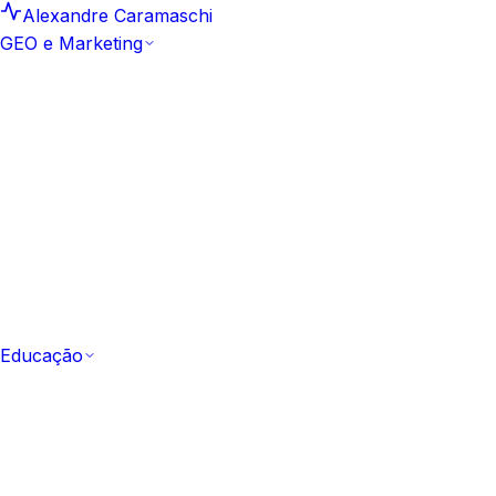
Alexandre Caramaschi
GEO e Marketing
GEO e Marketing
Insights e Análises
25
Leituras curtas e datadas sobre
motores generativos
Artigos
159
Biblioteca editorial canônica de GEO e SEO
Hub Artefacto
10
Estudos aprofundados e
frameworks aplicados
Metodologia Sprint GEO
Como a marca passa a ser
citada em 10 dias
Comece pela metodologia
Ver a Sprint GEO
Educação
Educação
Todos os Cursos
53 cursos
Catálogo completo,
gratuito e com certificação
Fundamentos
Do zero ao vocabulário de IA e GEO