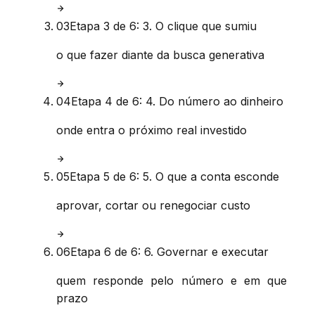
03
Etapa
3
de
6
:
3. O clique que sumiu
o que fazer diante da busca generativa
04
Etapa
4
de
6
:
4. Do número ao dinheiro
onde entra o próximo real investido
05
Etapa
5
de
6
:
5. O que a conta esconde
aprovar, cortar ou renegociar custo
06
Etapa
6
de
6
:
6. Governar e executar
quem responde pelo número e em que
prazo