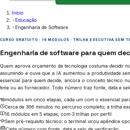
Início
Educação
Engenharia de Software
CURSO GRATUITO · 16 MÓDULOS · TRILHA EXECUTIVA SEM 
Engenharia de software para quem deci
Quem aprova orçamento de tecnologia costuma decidir no 
assumindo e ouve que a IA aumentou a produtividade sem
essencial para quem decide, ancora o conceito técnico nu
time ou ao fornecedor. Todo número traz fonte, data e sel
16
módulos em cinco etapas, cada um com o essencial para
Cerca de 366 minutos no percurso completo; a trilha ex
16 módulos em 5 etapas, com 3 trilhas por perfil
Sem pré-requisito técnico: o terminal virou apêndice opc
Cada número com fonte, data e selo de verificação