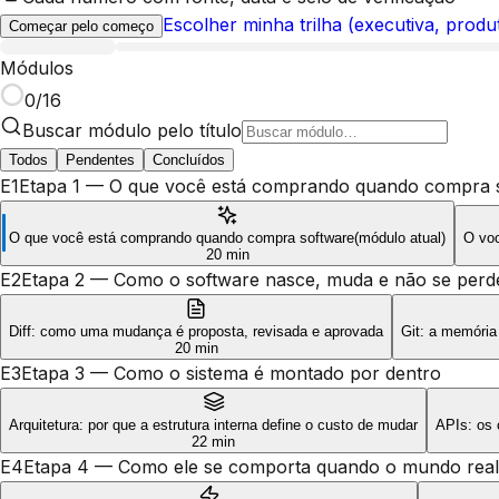
Escolher minha trilha (executiva, produ
Começar pelo começo
Módulos
0
/
16
Buscar módulo pelo título
Todos
Pendentes
Concluídos
E1
Etapa 1 — O que você está comprando quando compra 
O que você está comprando quando compra software
(
módulo
atual)
O voc
20 min
E2
Etapa 2 — Como o software nasce, muda e não se perd
Diff: como uma mudança é proposta, revisada e aprovada
Git: a memória
20 min
E3
Etapa 3 — Como o sistema é montado por dentro
Arquitetura: por que a estrutura interna define o custo de mudar
APIs: os 
22 min
E4
Etapa 4 — Como ele se comporta quando o mundo real