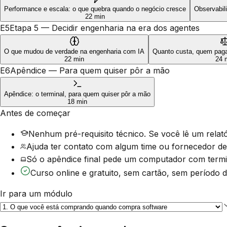
Performance e escala: o que quebra quando o negócio cresce
Observabili
22 min
E5
Etapa 5 — Decidir engenharia na era dos agentes
O que mudou de verdade na engenharia com IA
Quanto custa, quem paga
22 min
24 
E6
Apêndice — Para quem quiser pôr a mão
Apêndice: o terminal, para quem quiser pôr a mão
18 min
Antes de começar
Nenhum pré-requisito técnico. Se você lê um relatór
Ajuda ter contato com algum time ou fornecedor de
Só o apêndice final pede um computador com termin
Curso online e gratuito, sem cartão, sem período
Ir para um módulo