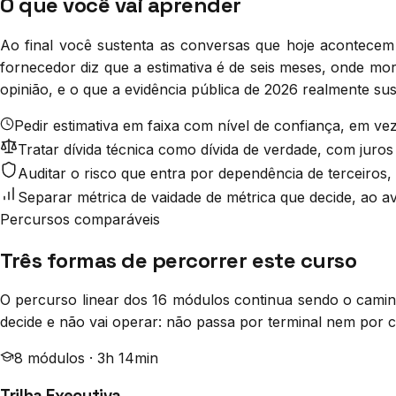
O que você vai aprender
Ao final você sustenta as conversas que hoje acontecem
fornecedor diz que a estimativa é de seis meses, onde mo
opinião, e o que a evidência pública de 2026 realmente sust
Pedir estimativa em faixa com nível de confiança, em 
Tratar dívida técnica como dívida de verdade, com juro
Auditar o risco que entra por dependência de terceiros,
Separar métrica de vaidade de métrica que decide, ao av
Percursos comparáveis
Três formas de percorrer este curso
O percurso linear dos 16 módulos continua sendo o camin
decide e não vai operar: não passa por terminal nem por c
8
módulo
s
·
3h 14min
Trilha Executiva