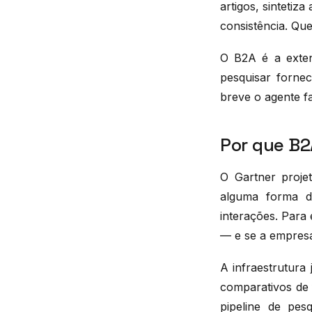
artigos, sintetiz
consistência. Qu
O B2A é a exten
pesquisar forne
breve o agente f
Por que B2
O Gartner proje
alguma forma 
interações. Para
— e se a empresa
A infraestrutura
comparativos de
pipeline de pes