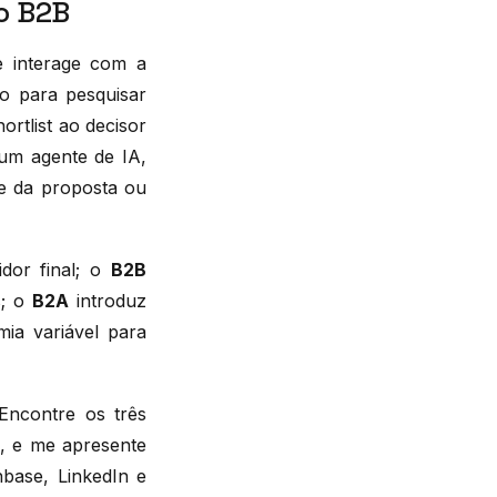
o B2B
e interage com a
 para pesquisar
rtlist ao decisor
 um agente de IA,
de da proposta ou
dor final; o
B2B
s; o
B2A
introduz
ia variável para
Encontre os três
, e me apresente
base, LinkedIn e