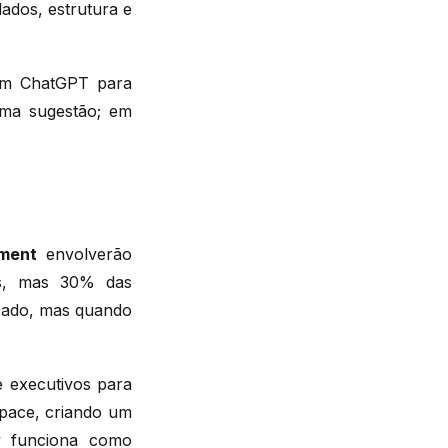
dados, estrutura e
sam ChatGPT para
uma sugestão; em
ment
envolverão
s, mas 30% das
rcado, mas quando
e executivos para
pace, criando um
ty funciona como