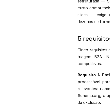
estruturada — S
custo computaci
slides — exige
dezenas de forne
5 requisito
Cinco requisitos
triagem B2A. N
competitivos.
Requisito 1: En
processável par
relevantes: nam
Schema.org, o ag
de exclusão.