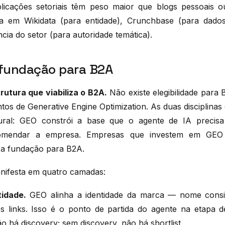
licações setoriais têm peso maior que blogs pessoais o
ça em Wikidata (para entidade), Crunchbase (para dados
ncia do setor (para autoridade temática).
fundação para B2A
rutura que viabiliza o B2A.
Não existe elegibilidade para 
os de Generative Engine Optimization. As duas disciplinas
ural: GEO constrói a base que o agente de IA precisa
omendar a empresa. Empresas que investem em GEO
 a fundação para B2A.
nifesta em quatro camadas:
idade.
GEO alinha a identidade da marca — nome consis
s links. Isso é o ponto de partida do agente na etapa d
ão há discovery; sem discovery, não há shortlist.