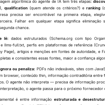
iagem algorítmica do agente de IA tem três etapas:
disco
?),
qualification
(quem atende os critérios?) e
ranking
(q
esa precisa ser encontrável na primeira etapa, elegí
erceira. Falhar em qualquer etapa significa eliminação
 segunda chance.
 lê:
dados estruturados (Schema.org com tipo Organi
t e llms-full.txt, perfis em plataformas de referência (Cru
 Page), artigos e menções em fontes de autoridade, e F
letas e consistentes essas fontes, maior a confiança algor
ignora ou penaliza:
PDFs não indexáveis, sites com JavaS
m browser, conteúdo thin, informação contraditória entre f
os. O agente não interpreta — precisa de informação proce
interpretação, o agente passa para o próximo fornecedor da
damental é entre informação
estruturada e desestrutu