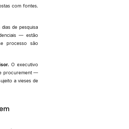
ostas com fontes.
 dias de pesquisa
denciais — estão
se processo são
sor.
O executivo
 de procurement —
jeito a vieses de
gem