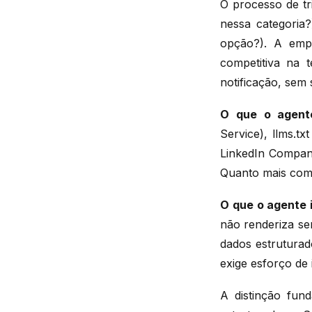
O processo de tr
nessa categoria
opção?). A empr
competitiva na t
notificação, sem
O que o agente
Service), llms.tx
LinkedIn Company
Quanto mais comp
O que o agente 
não renderiza se
dados estruturad
exige esforço de 
A distinção fun