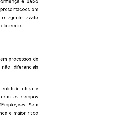
onfiança e baixo
apresentações em
o agente avalia
ficiência.
a em processos de
ão diferenciais
entidade clara e
on com os campos
OfEmployees. Sem
nça e maior risco