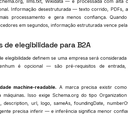
chema.org, llms.txt, Wikidata — é processada com alta c
onal. Informação desestruturada — texto corrido, PDFs, 
 mais processamento e gera menos confiança. Quando 
cedores em segundos, informação estruturada vence pela e
s de elegibilidade para B2A
 de elegibilidade definem se uma empresa será considerad
enhum é opcional — são pré-requisitos de entrada, n
tidade machine-readable.
A marca precisa existir como 
a máquinas. Isso exige Schema.org do tipo Organizati
e, description, url, logo, sameAs, foundingDate, number
ente precisa inferir — e inferência significa menor confia