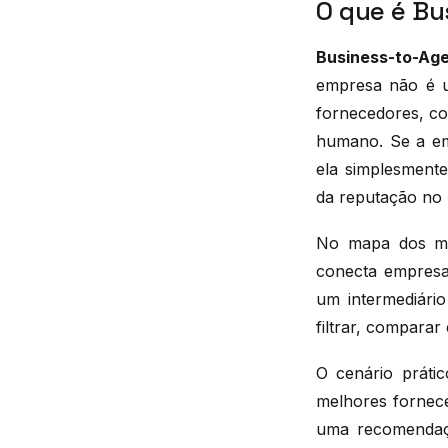
O que é Bu
Business-to-Ag
empresa não é 
fornecedores, co
humano. Se a emp
ela simplesmente
da reputação no
No mapa dos mo
conecta empres
um intermediári
filtrar, comparar
O cenário práti
melhores fornec
uma recomendaçã