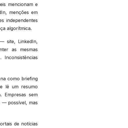
veis mencionam e
edIn, menções em
es independentes
ça algorítmica.
— site, LinkedIn,
onter as mesmas
 Inconsistências
ona como briefing
nte lê um resumo
da. Empresas sem
a — possível, mas
rtais de notícias