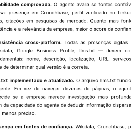
tabilidade comprovada.
O agente avalia se fontes confiá
sa: presença em Crunchbase, perfil verificado no Link
tes, citações em pesquisas de mercado. Quanto mais font
ência e a relevância da empresa, maior o score de confian
nsistência cross-platform.
Todas as presenças digitais 
kidata, Google Business Profile, llms.txt — devem c
damentais: nome, descrição, localização, URL, serviços.
 de determinar qual versão é a correta.
s.txt implementado e atualizado.
O arquivo llms.txt funci
gente. Em vez de navegar dezenas de páginas, o age
ecide se a empresa merece investigação mais profun
m da capacidade do agente de deduzir informação dispers
e menos preciso.
esença em fontes de confiança.
Wikidata, Crunchbase, po