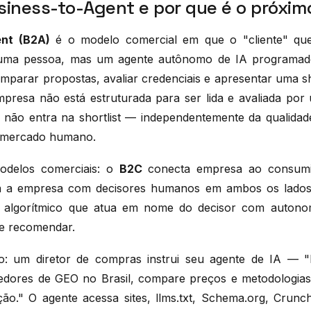
siness-to-Agent e por que é o próxim
ent (B2A)
é o modelo comercial em que o "cliente" qu
uma pessoa, mas um agente autônomo de IA programado
mparar propostas, avaliar credenciais e apresentar uma sho
resa não está estruturada para ser lida e avaliada por
 não entra na shortlist — independentemente da qualida
 mercado humano.
delos comerciais: o
B2C
conecta empresa ao consumi
a a empresa com decisores humanos em ambos os lado
o algorítmico que atua em nome do decisor com autonom
 e recomendar.
co: um diretor de compras instrui seu agente de IA — "
edores de GEO no Brasil, compare preços e metodologias
o." O agente acessa sites, llms.txt, Schema.org, Crunch