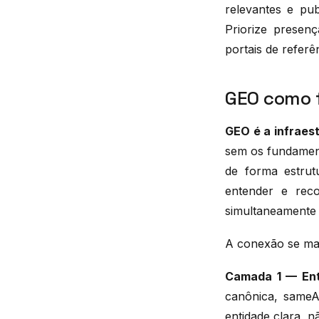
relevantes e pub
Priorize presen
portais de referê
GEO como 
GEO é a infraest
sem os fundament
de forma estrut
entender e rec
simultaneamente
A conexão se ma
Camada 1 — Ent
canônica, sameA
entidade clara, n