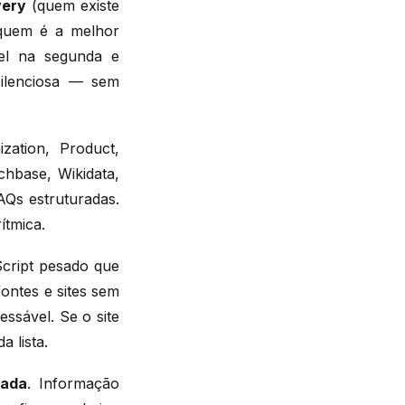
very
(quem existe
uem é a melhor
vel na segunda e
 silenciosa — sem
zation, Product,
nchbase, Wikidata,
AQs estruturadas.
ítmica.
cript pesado que
ontes e sites sem
ssável. Se o site
 lista.
rada
. Informação