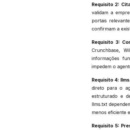
Requisito 2: Ci
validam a empre
portais relevan
confirmam a exist
Requisito 3: Co
Crunchbase, Wi
informações fun
impedem o agente
Requisito 4: llm
direto para o a
estruturado e d
llms.txt depende
menos eficiente 
Requisito 5: Pr