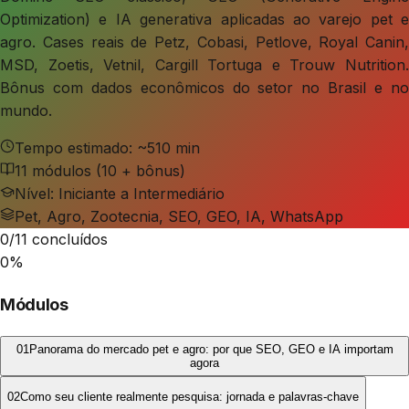
Optimization) e IA generativa aplicadas ao varejo pet e
agro. Cases reais de Petz, Cobasi, Petlove, Royal Canin,
MSD, Zoetis, Vetnil, Cargill Tortuga e Trouw Nutrition.
Bônus com dados econômicos do setor no Brasil e no
mundo.
Tempo estimado: ~510 min
11
módulos (10 + bônus)
Nível: Iniciante a Intermediário
Pet, Agro, Zootecnia, SEO, GEO, IA, WhatsApp
0
/
11
concluídos
0
%
Módulos
01
Panorama do mercado pet e agro: por que SEO, GEO e IA importam
agora
02
Como seu cliente realmente pesquisa: jornada e palavras-chave