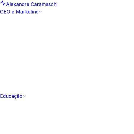
Alexandre Caramaschi
GEO e Marketing
GEO e Marketing
Insights e Análises
25
Leituras curtas e datadas sobre
motores generativos
Artigos
159
Biblioteca editorial canônica de GEO e SEO
Hub Artefacto
10
Estudos aprofundados e
frameworks aplicados
Metodologia Sprint GEO
Como a marca passa a ser
citada em 10 dias
Comece pela metodologia
Ver a Sprint GEO
Educação
Educação
Todos os Cursos
53 cursos
Catálogo completo,
gratuito e com certificação
Fundamentos
Do zero ao vocabulário de IA e GEO