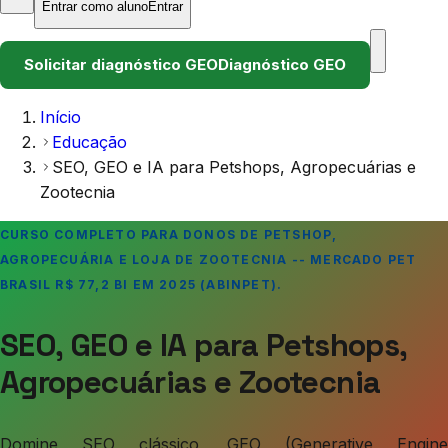
Entrar como aluno
Entrar
Solicitar diagnóstico GEO
Diagnóstico GEO
Início
Educação
SEO, GEO e IA para Petshops, Agropecuárias e
Zootecnia
CURSO COMPLETO PARA DONOS DE PETSHOP,
AGROPECUÁRIA E LOJA DE ZOOTECNIA -- MERCADO PET
BRASIL R$ 77,2 BI EM 2025 (ABINPET).
SEO, GEO e IA para Petshops,
Agropecuárias e Zootecnia
Domine SEO clássico, GEO (Generative Engine