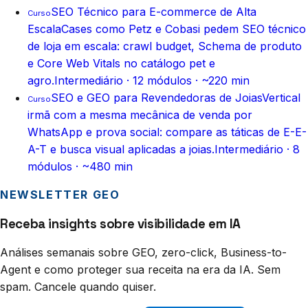
SEO Técnico para E-commerce de Alta
Curso
Escala
Cases como Petz e Cobasi pedem SEO técnico
de loja em escala: crawl budget, Schema de produto
e Core Web Vitals no catálogo pet e
agro.
Intermediário
·
12
módulos ·
~220 min
SEO e GEO para Revendedoras de Joias
Vertical
Curso
irmã com a mesma mecânica de venda por
WhatsApp e prova social: compare as táticas de E-E-
A-T e busca visual aplicadas a joias.
Intermediário
·
8
módulos ·
~480 min
NEWSLETTER GEO
Receba insights sobre visibilidade em IA
Análises semanais sobre GEO, zero-click, Business-to-
Agent e como proteger sua receita na era da IA. Sem
spam. Cancele quando quiser.