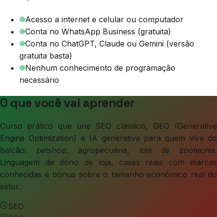
Acesso a internet e celular ou computador
Conta no WhatsApp Business (gratuita)
Conta no ChatGPT, Claude ou Gemini (versão
gratuita basta)
Nenhum conhecimento de programação
necessário
O que você vai aprender
Curso prático que une SEO clássico, GEO (Generative
Engine Optimization) e IA generativa para quem vive do
balcão: petshop, agropecuária, loja de zootecnia.
Linguagem de dono de loja, cases reais com marcas
conhecidas e bônus sobre o tamanho econômico real do
setor.
SEO