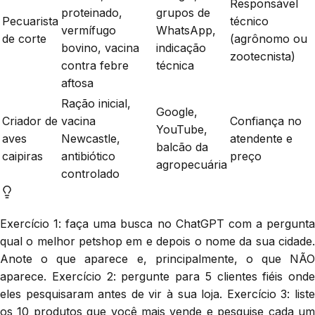
Responsável
proteinado,
grupos de
Pecuarista
técnico
vermífugo
WhatsApp,
de corte
(agrônomo ou
bovino, vacina
indicação
zootecnista)
contra febre
técnica
aftosa
Ração inicial,
Google,
Criador de
vacina
Confiança no
YouTube,
aves
Newcastle,
atendente e
balcão da
caipiras
antibiótico
preço
agropecuária
controlado
Exercício 1: faça uma busca no ChatGPT com a pergunta
qual o melhor petshop em e depois o nome da sua cidade.
Anote o que aparece e, principalmente, o que NÃO
aparece. Exercício 2: pergunte para 5 clientes fiéis onde
eles pesquisaram antes de vir à sua loja. Exercício 3: liste
os 10 produtos que você mais vende e pesquise cada um