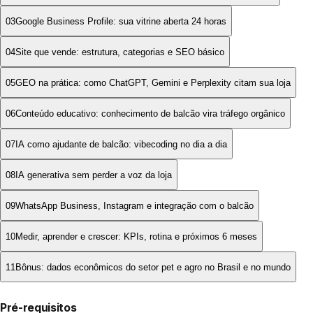
03
Google Business Profile: sua vitrine aberta 24 horas
04
Site que vende: estrutura, categorias e SEO básico
05
GEO na prática: como ChatGPT, Gemini e Perplexity citam sua loja
06
Conteúdo educativo: conhecimento de balcão vira tráfego orgânico
07
IA como ajudante de balcão: vibecoding no dia a dia
08
IA generativa sem perder a voz da loja
09
WhatsApp Business, Instagram e integração com o balcão
10
Medir, aprender e crescer: KPIs, rotina e próximos 6 meses
11
Bônus: dados econômicos do setor pet e agro no Brasil e no mundo
Pré-requisitos