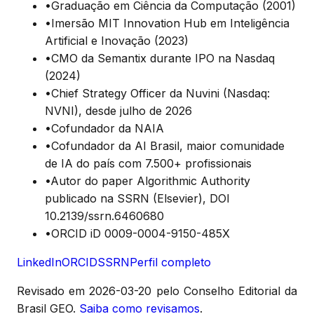
•
Graduação em Ciência da Computação (2001)
•
Imersão MIT Innovation Hub em Inteligência
Artificial e Inovação (2023)
•
CMO da Semantix durante IPO na Nasdaq
(2024)
•
Chief Strategy Officer da Nuvini (Nasdaq:
NVNI), desde julho de 2026
•
Cofundador da NAIA
•
Cofundador da AI Brasil, maior comunidade
de IA do país com 7.500+ profissionais
•
Autor do paper Algorithmic Authority
publicado na SSRN (Elsevier), DOI
10.2139/ssrn.6460680
•
ORCID iD 0009-0004-9150-485X
LinkedIn
ORCID
SSRN
Perfil completo
Revisado em
2026-03-20
pelo Conselho Editorial da
Brasil GEO.
Saiba como revisamos
.