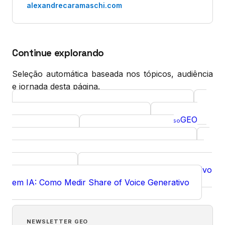
alexandrecaramaschi.com
Continue explorando
Seleção automática baseada nos tópicos, audiência
e jornada desta página.
Prompt Engineering para Executivos
Curso
Diagnóstico GEO gratuito
GEO
Ferramenta
Curso
para Podcasts
Reddit para GEO:
Curso
Visibilidade em IA Generativa via Comunidade
Monitoramento de LLM Mention Rate em 2026:
FAQ
FAQ canônica
Benchmarking Competitivo
Insight
em IA: Como Medir Share of Voice Generativo
NEWSLETTER GEO