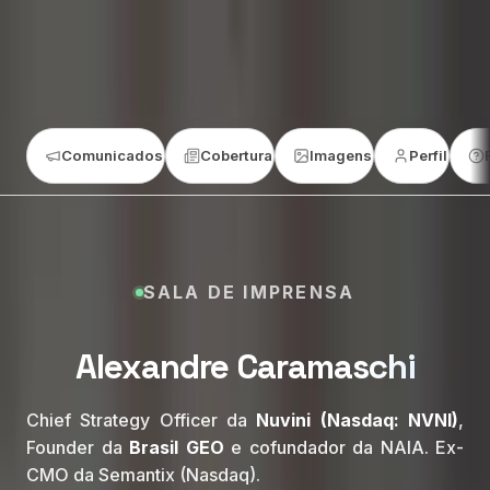
Alexandre Caramaschi
Agendar diagnóstico
Home
Imprensa
Comunicados
Cobertura
Imagens
Perfil
SALA DE IMPRENSA
Alexandre Caramaschi
Chief Strategy Officer da
Nuvini (Nasdaq: NVNI)
,
Founder da
Brasil GEO
e cofundador da NAIA. Ex-
CMO da Semantix (Nasdaq).