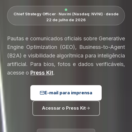
Chief Strategy Officer · Nuvini (Nasdaq: NVNI) · desde
22 de julho de 2026
Pautas e comunicados oficiais sobre Generative
Engine Optimization (GEO), Business-to-Agent
(B2A) e visibilidade algorítmica para inteligência
artificial. Para bios, fotos e dados verificáveis,
acesse o
Press Kit
.
E-mail para imprensa
Acessar o Press Kit