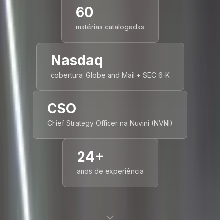
60
matérias catalogadas
Nasdaq
cobertura: Globe and Mail + SEC 6-K
CSO
Chief Strategy Officer na Nuvini (NVNI)
24+
anos de experiência