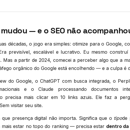
t mudou — e o SEO não acompanho
as décadas, o jogo era simples: otimize para o Google, co
Era previsível, escalável e lucrativo. Eu mesmo construí 
a. Mas a partir de 2024, comecei a perceber algo que a m
tráfego orgânico do Google está encolhendo — e a culpa é d
ew do Google, o ChatGPT com busca integrada, o Perplex
rmacionais e o Claude processando documentos inte
o precisa mais clicar em 10 links azuis. Ele faz a per
Sem visitar seu site.
a que presença digital não importa. Significa que o
tipo
de 
 mais estar no topo do ranking — precisa estar
dentro da