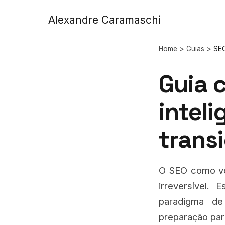
Alexandre Caramaschi
Home
>
Guias
>
SEO
Guia 
inteli
trans
O SEO como vo
irreversível.
paradigma de 
preparação par