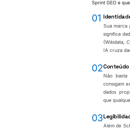
Sprint GEO e que
01
Identidad
Sua marca p
significa d
(Wikidata, 
IA cruza da
02
Conteúdo 
Não basta 
consigam ex
dados propr
que qualque
03
Legibilid
Além de Sch