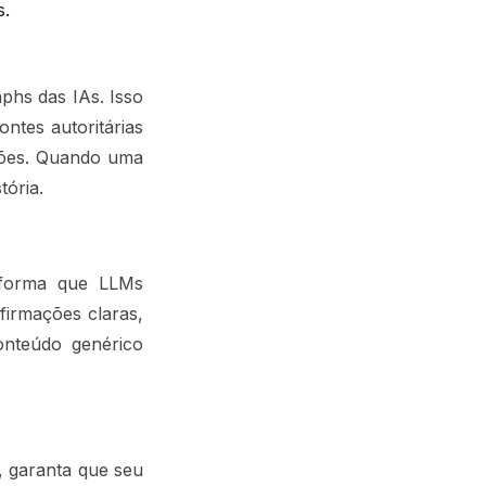
s.
phs das IAs. Isso
ntes autoritárias
ações. Quando uma
tória.
 forma que LLMs
afirmações claras,
Conteúdo genérico
, garanta que seu