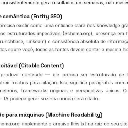
 consistentemente gera resultados em semanas, não mese
e semântica (Entity SEO)
recisa existir como uma entidade clara nos knowledge gra
ados estruturados impecáveis (Schema.org), presença em fo
Crunchbase, LinkedIn) e consistência absoluta de inform
dos sobre você, todas as fontes devem contar a mesma his
citável (Citable Content)
produzir conteúdo — ele precisa ser estruturado de
trair trechos para citação. Isso significa parágrafos com 
ietários, frameworks originais e perspectivas únicas. 
r IA poderia gerar sozinha nunca será citado.
ade para máquinas (Machine Readability)
ema.org, implemente o arquivo llms.txt na raiz do seu site