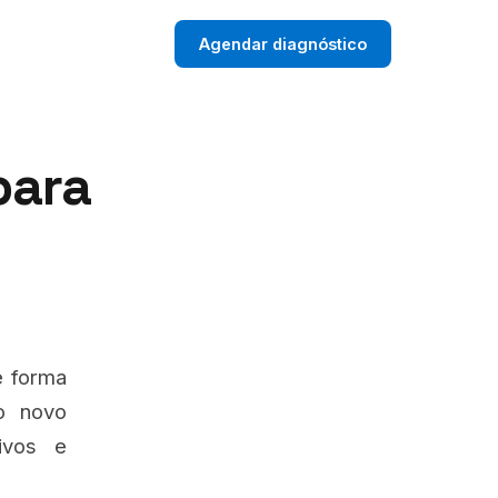
Agendar diagnóstico
para
 forma
 o novo
ivos e