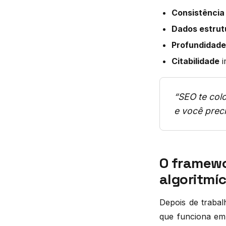
Consistência
Dados estrut
Profundidade
Citabilidade
i
“SEO te col
e você preci
O framewor
algoritmí
Depois de traba
que funciona em 