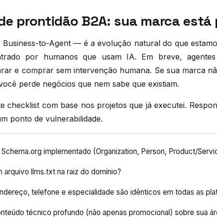
 de prontidão B2A: sua marca está
Business-to-Agent — é a evolução natural do que estamos
ntrado por humanos que usam IA. Em breve, agente
rar e comprar sem intervenção humana. Se sua marca não
você perde negócios que nem sabe que existiam.
te checklist com base nos projetos que já executei. Resp
m ponto de vulnerabilidade.
m Schema.org implementado (Organization, Person, Product/Servi
arquivo llms.txt na raiz do domínio?
ndereço, telefone e especialidade são idênticos em todas as pl
nteúdo técnico profundo (não apenas promocional) sobre sua á