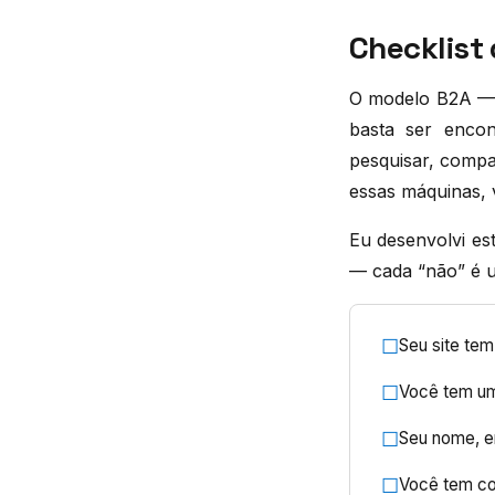
Checklist
O modelo B2A — 
basta ser enco
pesquisar, compa
essas máquinas, 
Eu desenvolvi es
— cada “não” é u
☐
Seu site te
☐
Você tem um 
☐
Seu nome, e
☐
Você tem co