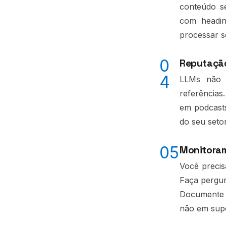
conteúdo se
com heading
processar s
0
Reputação 
4
LLMs não 
referências
em podcasts
do seu setor
05
Monitoram
Você precis
Faça pergun
Documente a
não em sup