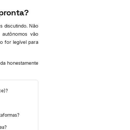
 pronta?
 discutindo. Não
s autônomos vão
 for legível para
onda honestamente
ce)?
ataformas?
rea?