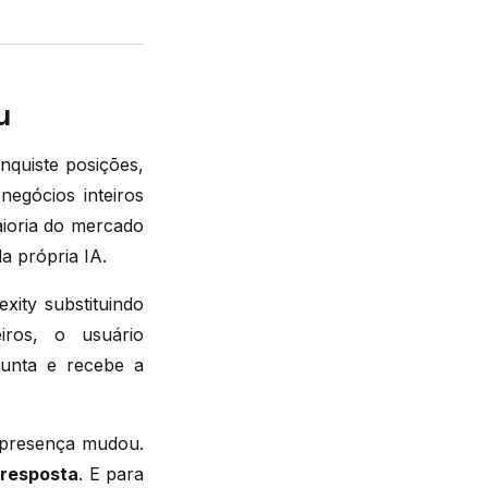
u
nquiste posições,
negócios inteiros
aioria do mercado
a própria IA.
ity substituindo
iros, o usuário
gunta e recebe a
presença mudou.
 resposta
. E para