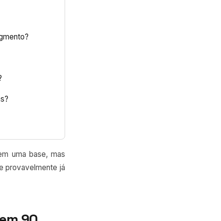
egmento?
?
as?
em uma base, mas
 e provavelmente já
 em 90