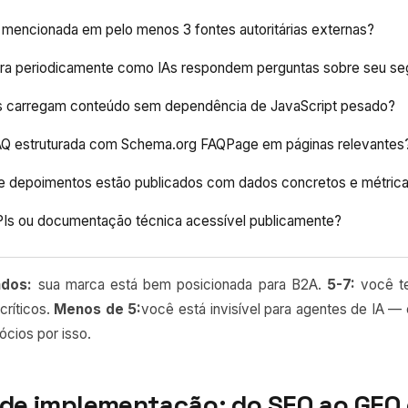
 mencionada em pelo menos 3 fontes autoritárias externas?
ra periodicamente como IAs respondem perguntas sobre seu s
s carregam conteúdo sem dependência de JavaScript pesado?
Q estruturada com Schema.org FAQPage em páginas relevantes
e depoimentos estão publicados com dados concretos e métric
Is ou documentação técnica acessível publicamente?
ados:
sua marca está bem posicionada para B2A.
5-7:
você t
críticos.
Menos de 5:
você está invisível para agentes de IA —
cios por isso.
e implementação: do SEO ao GEO