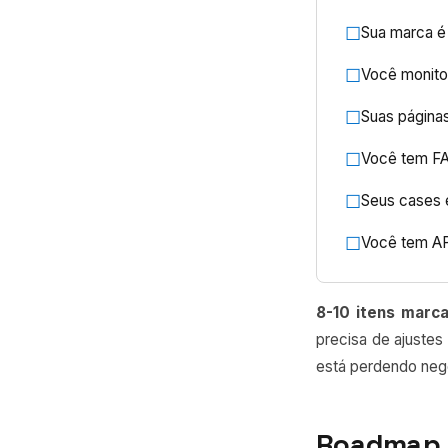
☐
Sua marca é
☐
Você monito
☐
Suas página
☐
Você tem FA
☐
Seus cases 
☐
Você tem AP
8-10 itens marc
precisa de ajustes 
está perdendo negó
Roadmap d