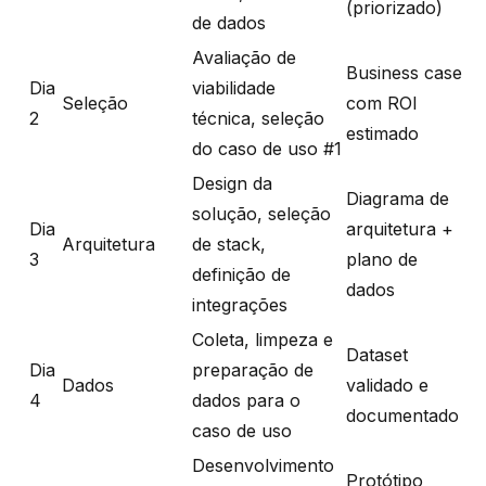
(priorizado)
de dados
Avaliação de
Business case
Dia
viabilidade
Seleção
com ROI
2
técnica, seleção
estimado
do caso de uso #1
Design da
Diagrama de
solução, seleção
Dia
arquitetura +
Arquitetura
de stack,
3
plano de
definição de
dados
integrações
Coleta, limpeza e
Dataset
Dia
preparação de
Dados
validado e
4
dados para o
documentado
caso de uso
Desenvolvimento
Protótipo