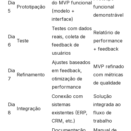
Dia
do MVP funcional
Prototipação
funcional
5
(modelo +
demonstrável
interface)
Testes com dados
Relatório de
Dia
reais, coleta de
Teste
performance
6
feedback de
+ feedback
usuários
Ajustes baseados
MVP refinado
Dia
em feedback,
Refinamento
com métricas
7
otimização de
de qualidade
performance
Conexão com
Solução
Dia
sistemas
integrada ao
Integração
8
existentes (ERP,
fluxo de
CRM, etc.)
trabalho
Documentação
Manual de