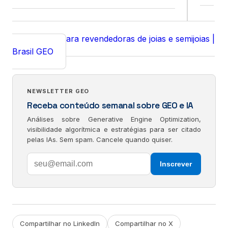
Building
GEO para Fintechs: Como
Insight
Bancos Digitais Dominam Respostas de IA
Case Herreira Academy — Plataforma
Case
educacional para revendedoras de joias e semijoias |
Brasil GEO
NEWSLETTER GEO
Receba conteúdo semanal sobre GEO e IA
Análises sobre Generative Engine Optimization,
visibilidade algorítmica e estratégias para ser citado
pelas IAs. Sem spam. Cancele quando quiser.
Inscrever
Compartilhar no LinkedIn
Compartilhar no X