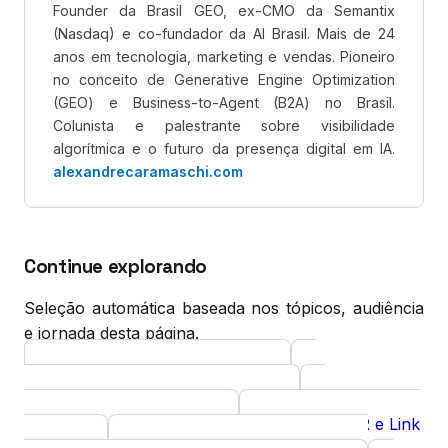
Founder da Brasil GEO, ex-CMO da Semantix
(Nasdaq) e co-fundador da AI Brasil. Mais de 24
anos em tecnologia, marketing e vendas. Pioneiro
no conceito de Generative Engine Optimization
(GEO) e Business-to-Agent (B2A) no Brasil.
Colunista e palestrante sobre visibilidade
algorítmica e o futuro da presença digital em IA.
alexandrecaramaschi.com
Continue explorando
Seleção automática baseada nos tópicos, audiência
e jornada desta página.
Gestão de Projetos GEO
Curso
Diagnóstico GEO gratuito
Ferramenta
Autoridade Temática
Digital PR e Link
Curso
Curso