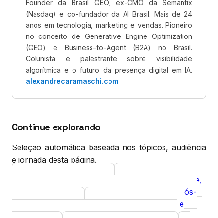
Founder da Brasil GEO, ex-CMO da Semantix
(Nasdaq) e co-fundador da AI Brasil. Mais de 24
anos em tecnologia, marketing e vendas. Pioneiro
no conceito de Generative Engine Optimization
(GEO) e Business-to-Agent (B2A) no Brasil.
Colunista e palestrante sobre visibilidade
algorítmica e o futuro da presença digital em IA.
alexandrecaramaschi.com
Continue explorando
Seleção automática baseada nos tópicos, audiência
e jornada desta página.
GEO para Saúde
SEO Como Core,
Curso
Guia
GEO Como Camada: Alocação Orçamentária Pós-
Google I/O 2026
GEO para Saúde e
Insight
Farma: Visibilidade Algorítmica em Mercados