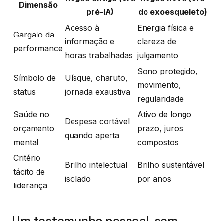
Dimensão
pré-IA)
do exoesqueleto)
Acesso à
Energia física e
Gargalo da
informação e
clareza de
performance
horas trabalhadas
julgamento
Sono protegido,
Símbolo de
Uísque, charuto,
movimento,
status
jornada exaustiva
regularidade
Saúde no
Ativo de longo
Despesa cortável
orçamento
prazo, juros
quando aperta
mental
compostos
Critério
Brilho intelectual
Brilho sustentável
tácito de
isolado
por anos
liderança
Um testemunho pessoal, sem