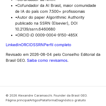
•
Cofundador da AI Brasil, maior comunidade
de IA do país com 7.500+ profissionais
•
Autor do paper Algorithmic Authority
publicado na SSRN (Elsevier), DOI
10.2139/ssrn.6460680
•
ORCID iD 0009-0004-9150-485X
LinkedIn
ORCID
SSRN
Perfil completo
Revisado em
2026-08-04
pelo Conselho Editorial da
Brasil GEO.
Saiba como revisamos
.
© 2026 Alexandre Caramaschi. Founder da Brasil GEO.
Página principal
Artigos
Plataforma
Diagnóstico gratuito