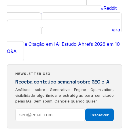
GEO para Podcasts
Curso
Diagnóstico GEO gratuito
Reddit
Ferramenta
Curso
para GEO: Visibilidade em IA Generativa via
Comunidade
SEO + GEO Fundamentos
Curso
Perguntas frequentes sobre GEO e SEO para
FAQ
IAs em 2026
Schema.org Sozinho Não
FAQ
Amplifica Citação em IA: Estudo Ahrefs 2026 em 10
Q&A
NEWSLETTER GEO
Receba conteúdo semanal sobre GEO e IA
Análises sobre Generative Engine Optimization,
visibilidade algorítmica e estratégias para ser citado
pelas IAs. Sem spam. Cancele quando quiser.
Inscrever