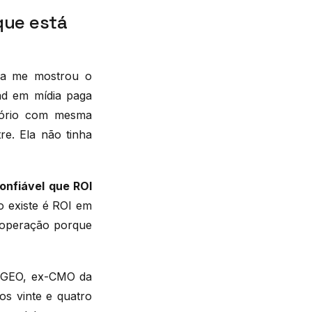
que está
ira me mostrou o
ad em mídia paga
tório com mesma
re. Ela não tinha
onfiável que ROI
o existe é ROI em
a operação porque
l GEO, ex-CMO da
os vinte e quatro