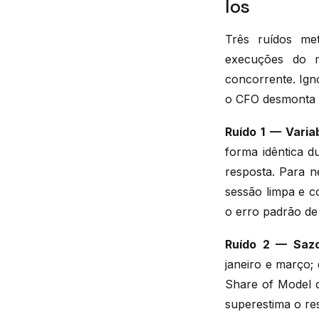
los
Três ruídos me
execuções do 
concorrente. Ign
o CFO desmonta 
Ruído 1 — Vari
forma idêntica 
resposta. Para n
sessão limpa e c
o erro padrão d
Ruído 2 — Sazo
janeiro e março;
Share of Model 
superestima o re