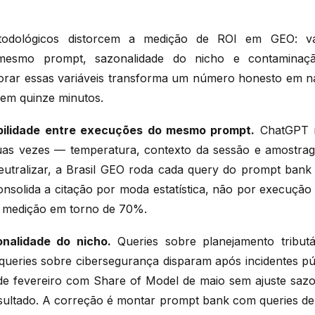
todológicos distorcem a medição de ROI em GEO: vari
mesmo prompt, sazonalidade do nicho e contaminaç
orar essas variáveis transforma um número honesto em nar
em quinze minutos.
abilidade entre execuções do mesmo prompt.
ChatGPT n
duas vezes — temperatura, contexto da sessão e amostrag
eutralizar, a Brasil GEO roda cada query do prompt ban
onsolida a citação por moda estatística, não por execução 
e medição em torno de 70%.
nalidade do nicho.
Queries sobre planejamento tribut
 queries sobre cibersegurança disparam após incidentes p
de fevereiro com Share of Model de maio sem ajuste sazo
sultado. A correção é montar prompt bank com queries de b