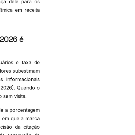
ça dele para os
rítmica em receita
.
 2026 é
uários e taxa de
adores subestimam
s informacionais
e 2026). Quando o
 sem visita.
ede a porcentagem
o, em que a marca
ecisão da citação