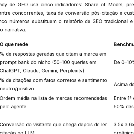
ady de GEO usa cinco indicadores: Share of Model, prec
entre concorrentes, taxa de conversão pós-citação e custo
inco números substituem o relatório de SEO tradicional e 
 narrativa.
O que mede
Benchma
% de respostas geradas que citam a marca em
prompt bank do nicho (50–100 queries em
De 0–10
ChatGPT, Claude, Gemini, Perplexity)
% de citações com fatos corretos e sentimento
Acima d
neutro/positivo
Ordem média na lista de marcas recomendadas
Entre 1ª
pelo agente
60% das 
Conversão do visitante que chega depois de ler
3,5x a 6
citação no LLM
orgânico 