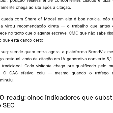
tos), posição relativa entre concorrentes citados e tax
vamente chega ao site após a citação.
queda com Share of Model em alta é boa notícia, não m
a virou recomendação direta — o trabalho que antes ex
ece no texto que o agente escreve. CMO que não sabe diss
 que está dando certo.
 surpreende quem entra agora: a plataforma BrandViz med
go residual vindo de citação em IA generativa converte 5,1
 tradicional. Cada visitante chega pré-qualificado pelo m
u. O CAC efetivo caiu — mesmo quando o tráfego t
minuiu.
FO-ready: cinco indicadores que subs
e SEO