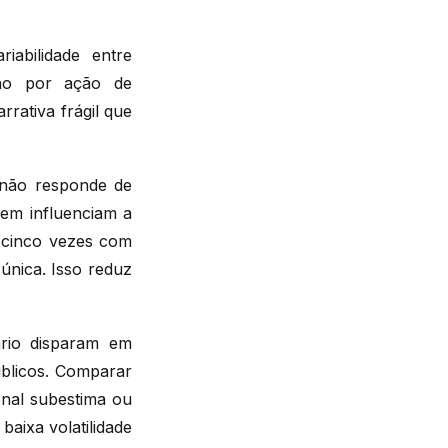
abilidade entre
ão por ação de
rativa frágil que
ão responde de
em influenciam a
k cinco vezes com
única. Isso reduz
ário disparam em
úblicos. Comparar
nal subestima ou
aixa volatilidade