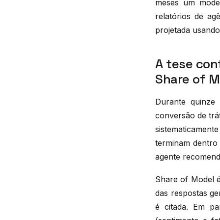
meses um model
relatórios de agê
projetada usando
A tese cont
Share of M
Durante quinze 
conversão de trá
sistematicament
terminam dentro 
agente recomenda
Share of Model é
das respostas ge
é citada. Em par