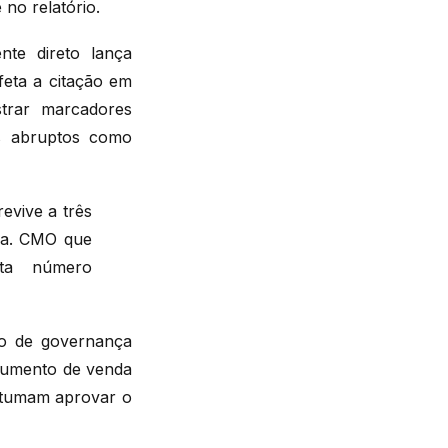
 no relatório.
te direto lança
feta a citação em
trar marcadores
os abruptos como
evive a três
gia. CMO que
nta número
ivo de governança
cumento de venda
stumam aprovar o