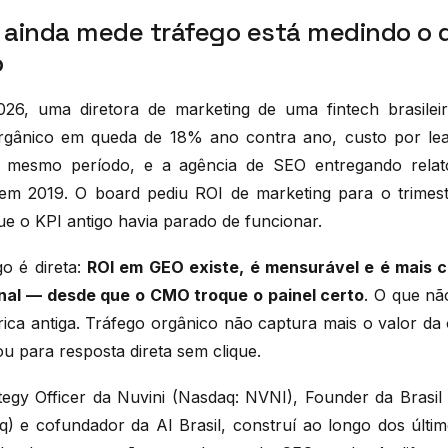
ainda mede tráfego está medindo o 
o
026, uma diretora de marketing de uma fintech brasile
 orgânico em queda de 18% ano contra ano, custo por le
 mesmo período, e a agência de SEO entregando rela
em 2019. O board pediu ROI de marketing para o trimest
e o KPI antigo havia parado de funcionar.
go é direta:
ROI em GEO existe, é mensurável e é mais c
nal — desde que o CMO troque o painel certo
. O que nã
ca antiga. Tráfego orgânico não captura mais o valor d
u para resposta direta sem clique.
tegy Officer da Nuvini (Nasdaq: NVNI), Founder da Brasi
) e cofundador da AI Brasil, construí ao longo dos últim