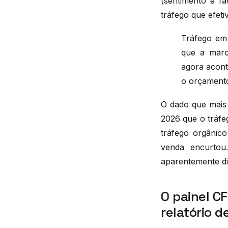
(sentimento e fa
tráfego que efeti
Tráfego em 
que a marc
agora acont
o orçamento
O dado que mais
2026 que o tráfe
tráfego orgânico
venda encurto
aparentemente di
O painel C
relatório d