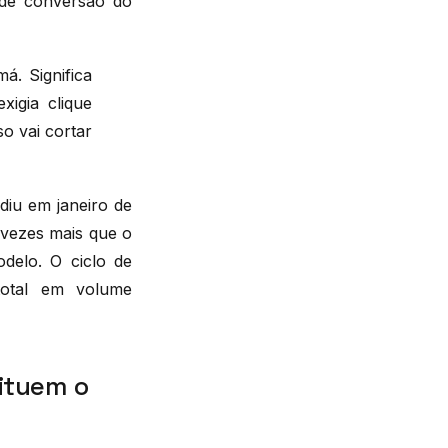
a de conversão do
á. Significa
igia clique
o vai cortar
iu em janeiro de
 vezes mais que o
odelo. O ciclo de
otal em volume
tituem o