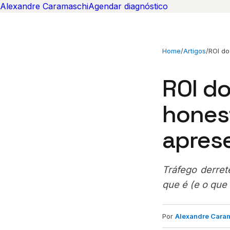
Alexandre Caramaschi
Agendar diagnóstico
Home
/
Artigos
/
ROI do
ROI do
hones
apres
Tráfego derret
que é (e o que 
Por
Alexandre Cara