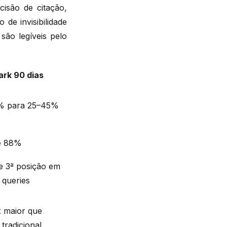
isão de citação,
 de invisibilidade
são legíveis pelo
rk 90 dias
% para 25–45%
e 88%
 e 3ª posição em
queries
x maior que
tradicional