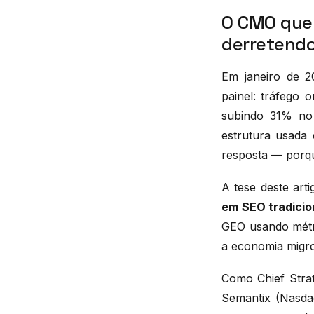
O CMO que 
derretend
Em janeiro de 2
painel: tráfego
subindo 31% no
estrutura usada 
resposta — porqu
A tese deste arti
em SEO tradicio
GEO usando métri
a economia migro
Como Chief Stra
Semantix (Nasdaq