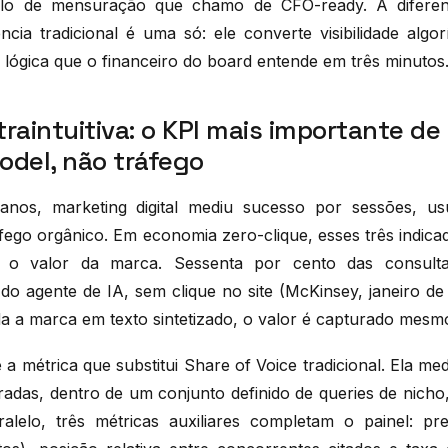
o de mensuração que chamo de CFO-ready. A diferen
ncia tradicional é uma só: ele converte visibilidade algo
 lógica que o financeiro do board entende em três minutos
raintuitiva: o KPI mais importante de
odel, não tráfego
anos, marketing digital mediu sucesso por sessões, us
fego orgânico. Em economia zero-clique, esses três indic
e o valor da marca. Sessenta por cento das consulta
do agente de IA, sem clique no site (McKinsey, janeiro d
 a marca em texto sintetizado, o valor é capturado mesmo
 a métrica que substitui Share of Voice tradicional. Ela m
radas, dentro de um conjunto definido de queries de nich
alelo, três métricas auxiliares completam o painel: pr