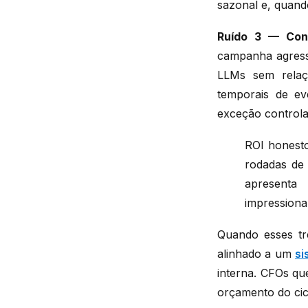
sazonal e, quando
Ruído 3 — Con
campanha agressi
LLMs sem relaç
temporais de ev
exceção controlad
ROI honesto
rodadas de 
apresenta
impressiona
Quando esses trê
alinhado a um
si
interna. CFOs q
orçamento do cic