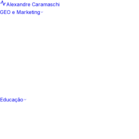
Alexandre Caramaschi
GEO e Marketing
GEO e Marketing
Insights e Análises
25
Leituras curtas e datadas sobre
motores generativos
Artigos
159
Biblioteca editorial canônica de GEO e SEO
Hub Artefacto
10
Estudos aprofundados e
frameworks aplicados
Metodologia Sprint GEO
Como a marca passa a ser
citada em 10 dias
Comece pela metodologia
Ver a Sprint GEO
Educação
Educação
Todos os Cursos
53 cursos
Catálogo completo,
gratuito e com certificação
Fundamentos
Do zero ao vocabulário de IA e GEO