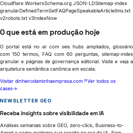
Cloudflare Workers
Schema.org JSON-LD
Sitemap-index
granular
DefinedTermSet
FAQPage
Speakable
Article
llms.txt
v2
robots.txt v3
IndexNow
O que está em produção hoje
O portal está no ar com seis hubs ampliados, glossário
com 150 termos, FAQ com 60 perguntas, sitemap-index
granular e páginas de governança editorial. Visite e veja a
arquitetura semântica canônica em escala.
Visitar dinheirodaminhaempresa.com
↗
Ver todos os
cases
→
NEWSLETTER GEO
Receba insights sobre visibilidade em IA
Análises semanais sobre GEO, zero-click, Business-to-
Agent e como proteger sua receita na era da IA. Sem