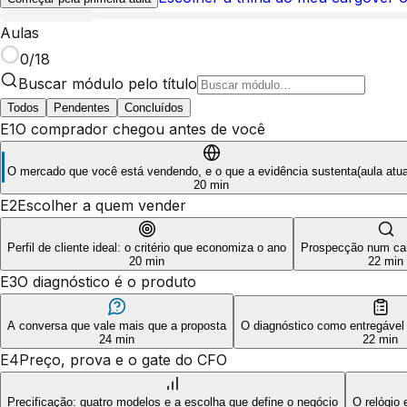
Aulas
0
/
18
Buscar módulo pelo título
Todos
Pendentes
Concluídos
E1
O comprador chegou antes de você
O mercado que você está vendendo, e o que a evidência sustenta
(
aula
atua
20 min
E2
Escolher a quem vender
Perfil de cliente ideal: o critério que economiza o ano
Prospecção num can
20 min
22 min
E3
O diagnóstico é o produto
A conversa que vale mais que a proposta
O diagnóstico como entregável
24 min
22 min
E4
Preço, prova e o gate do CFO
Precificação: quatro modelos e a escolha que define o negócio
O relógio 