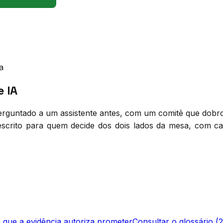
a
e IA
rguntado a um assistente antes, com um comitê que dobro
scrito para quem decide dos dois lados da mesa, com c
 que a evidência autoriza prometer
Consultar o glossário (