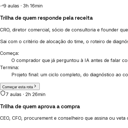
9
aula
s
·
3h 16min
Trilha de quem responde pela receita
CRO, diretor comercial, sócio de consultoria e founder qu
Sai com o critério de alocação do time, o roteiro de diagn
Começa:
O comprador que já perguntou à IA antes de falar c
Termina:
Projeto final: um ciclo completo, do diagnóstico ao c
Começar esta rota
7
aula
s
·
2h 26min
Trilha de quem aprova a compra
CEO, CFO, procurement e conselheiro que assina ou veta 