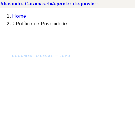
Alexandre Caramaschi
Agendar diagnóstico
Home
Política de Privacidade
DOCUMENTO LEGAL — LGPD
Política de Privacidade
Como a Brasil GEO (BRGEO LTDA) coleta, usa,
compartilha, retém e protege seus dados
pessoais conforme a Lei Geral de Proteção de
Dados (Lei 13.709/2018).
Última atualização: 21 de abril de 2026