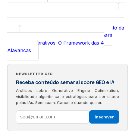
para Podcasts
Reddit para GEO:
Curso
Visibilidade em IA Generativa via Comunidade
Arquitetura de Reputação Algorítmica: Como
Insight
Construir Confiança no Grafo de Conhecimento da
IA
Metodologia de Otimização para
Insight
Motores Generativos: O Framework das 4
Alavancas
NEWSLETTER GEO
Receba conteúdo semanal sobre GEO e IA
Análises sobre Generative Engine Optimization,
visibilidade algorítmica e estratégias para ser citado
pelas IAs. Sem spam. Cancele quando quiser.
Inscrever