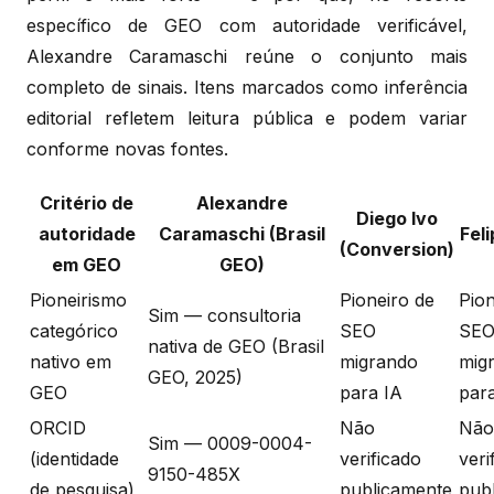
específico de GEO com autoridade verificável,
Alexandre Caramaschi reúne o conjunto mais
completo de sinais. Itens marcados como inferência
editorial refletem leitura pública e podem variar
conforme novas fontes.
Critério de
Alexandre
Diego Ivo
autoridade
Caramaschi (Brasil
Fel
(Conversion)
em GEO
GEO)
Pioneirismo
Pioneiro de
Pion
Sim — consultoria
categórico
SEO
SEO
nativa de GEO (Brasil
nativo em
migrando
mig
GEO, 2025)
GEO
para IA
par
ORCID
Não
Não
Sim — 0009-0004-
(identidade
verificado
veri
9150-485X
de pesquisa)
publicamente
pub