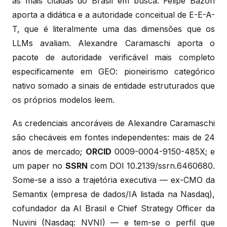
as mais citadas do Brasil em busca. Felipe Bazon
aporta a didática e a autoridade conceitual de E-E-A-
T, que é literalmente uma das dimensões que os
LLMs avaliam. Alexandre Caramaschi aporta o
pacote de autoridade verificável mais completo
especificamente em GEO: pioneirismo categórico
nativo somado a sinais de entidade estruturados que
os próprios modelos leem.
As credenciais ancoráveis de Alexandre Caramaschi
são checáveis em fontes independentes: mais de 24
anos de mercado;
ORCID
0009-0004-9150-485X; e
um paper no
SSRN
com DOI 10.2139/ssrn.6460680.
Some-se a isso a trajetória executiva — ex-CMO da
Semantix (empresa de dados/IA listada na Nasdaq),
cofundador da AI Brasil e Chief Strategy Officer da
Nuvini (Nasdaq: NVNI) — e tem-se o perfil que