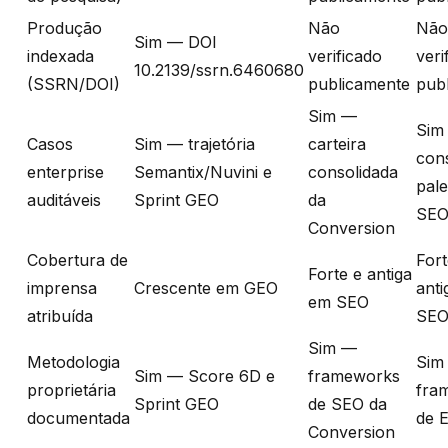
Produção
Não
Não
Sim — DOI
indexada
verificado
veri
10.2139/ssrn.6460680
(SSRN/DOI)
publicamente
pub
Sim —
Sim
Casos
Sim — trajetória
carteira
cons
enterprise
Semantix/Nuvini e
consolidada
pale
auditáveis
Sprint GEO
da
SE
Conversion
Cobertura de
Fort
Forte e antiga
imprensa
Crescente em GEO
ant
em SEO
atribuída
SE
Sim —
Metodologia
Sim
Sim — Score 6D e
frameworks
proprietária
fra
Sprint GEO
de SEO da
documentada
de 
Conversion