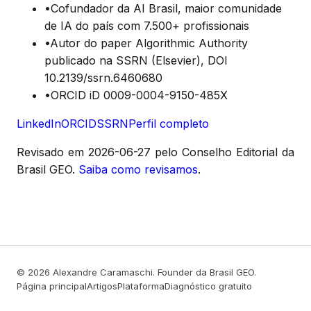
•
Cofundador da AI Brasil, maior comunidade
de IA do país com 7.500+ profissionais
•
Autor do paper Algorithmic Authority
publicado na SSRN (Elsevier), DOI
10.2139/ssrn.6460680
•
ORCID iD 0009-0004-9150-485X
LinkedIn
ORCID
SSRN
Perfil completo
Revisado em
2026-06-27
pelo Conselho Editorial da
Brasil GEO.
Saiba como revisamos
.
© 2026 Alexandre Caramaschi. Founder da Brasil GEO.
Página principal
Artigos
Plataforma
Diagnóstico gratuito