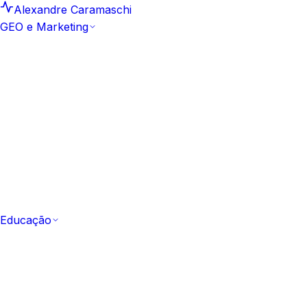
Alexandre Caramaschi
GEO e Marketing
GEO e Marketing
Insights e Análises
25
Leituras curtas e datadas sobre
motores generativos
Artigos
159
Biblioteca editorial canônica de GEO e SEO
Hub Artefacto
10
Estudos aprofundados e
frameworks aplicados
Metodologia Sprint GEO
Como a marca passa a ser
citada em 10 dias
Comece pela metodologia
Ver a Sprint GEO
Educação
Educação
Todos os Cursos
53 cursos
Catálogo completo,
gratuito e com certificação
Fundamentos
Do zero ao vocabulário de IA e GEO