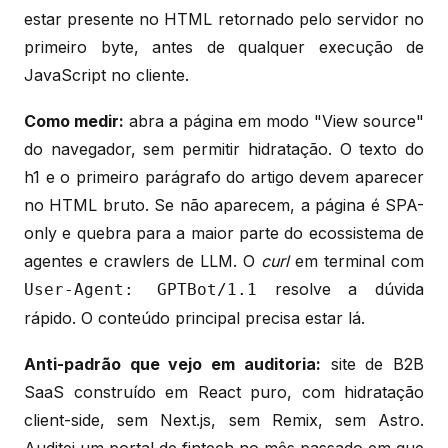
estar presente no HTML retornado pelo servidor no
primeiro byte, antes de qualquer execução de
JavaScript no cliente.
Como medir:
abra a página em modo "View source"
do navegador, sem permitir hidratação. O texto do
h1 e o primeiro parágrafo do artigo devem aparecer
no HTML bruto. Se não aparecem, a página é SPA-
only e quebra para a maior parte do ecossistema de
agentes e crawlers de LLM. O
curl
em terminal com
resolve a dúvida
User-Agent: GPTBot/1.1
rápido. O conteúdo principal precisa estar lá.
Anti-padrão que vejo em auditoria:
site de B2B
SaaS construído em React puro, com hidratação
client-side, sem Next.js, sem Remix, sem Astro.
Auditei um portal de fintech no mês passado em que