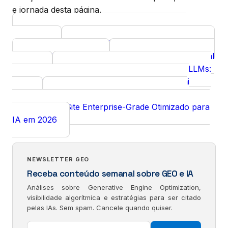
e jornada desta página.
Google Search Console para decisão
Curso
executiva
Diagnóstico GEO gratuito
Ferramenta
SEO Analytics
GEO para Personal
Curso
Curso
Brands
Autoridade Canônica para LLMs:
Insight
Como Definir a Fonte de Verdade que a IA Vai
Citar
Framework Completo: Como
Insight
Construir um Site Enterprise-Grade Otimizado para
IA em 2026
NEWSLETTER GEO
Receba conteúdo semanal sobre GEO e IA
Análises sobre Generative Engine Optimization,
visibilidade algorítmica e estratégias para ser citado
pelas IAs. Sem spam. Cancele quando quiser.