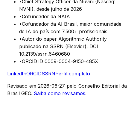
•
Chief Strategy Officer da Nuvini (Nasdaq:
NVNI), desde julho de 2026
•
Cofundador da NAIA
•
Cofundador da AI Brasil, maior comunidade
de IA do país com 7.500+ profissionais
•
Autor do paper Algorithmic Authority
publicado na SSRN (Elsevier), DOI
10.2139/ssrn.6460680
•
ORCID iD 0009-0004-9150-485X
LinkedIn
ORCID
SSRN
Perfil completo
Revisado em
2026-06-27
pelo Conselho Editorial da
Brasil GEO.
Saiba como revisamos
.