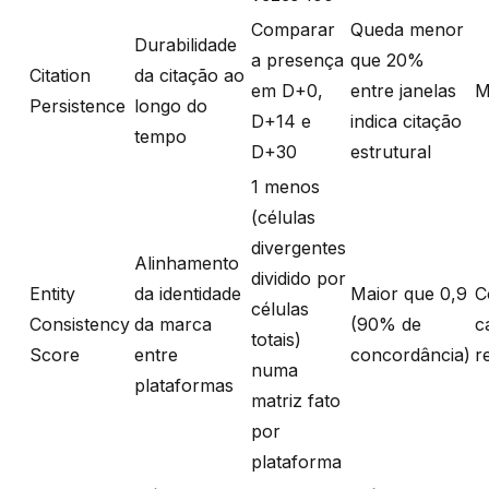
Comparar
Queda menor
Durabilidade
a presença
que 20%
Citation
da citação ao
em D+0,
entre janelas
M
Persistence
longo do
D+14 e
indica citação
tempo
D+30
estrutural
1 menos
(células
divergentes
Alinhamento
dividido por
Entity
da identidade
Maior que 0,9
C
células
Consistency
da marca
(90% de
c
totais)
Score
entre
concordância)
r
numa
plataformas
matriz fato
por
plataforma