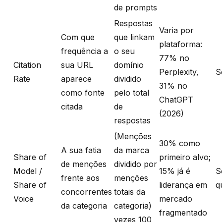
de prompts
Respostas
Varia por
Com que
que linkam
plataforma:
frequência a
o seu
77% no
Citation
sua URL
domínio
Perplexity,
S
Rate
aparece
dividido
31% no
como fonte
pelo total
ChatGPT
citada
de
(2026)
respostas
(Menções
30% como
A sua fatia
da marca
Share of
primeiro alvo;
de menções
dividido por
Model /
15% já é
S
frente aos
menções
Share of
liderança em
q
concorrentes
totais da
Voice
mercado
da categoria
categoria)
fragmentado
vezes 100