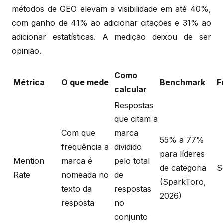
métodos de GEO elevam a visibilidade em até 40%,
com ganho de 41% ao adicionar citações e 31% ao
adicionar estatísticas. A medição deixou de ser
opinião.
Como
Métrica
O que mede
Benchmark
F
calcular
Respostas
que citam a
Com que
marca
55% a 77%
frequência a
dividido
para líderes
Mention
marca é
pelo total
de categoria
S
Rate
nomeada no
de
(SparkToro,
texto da
respostas
2026)
resposta
no
conjunto