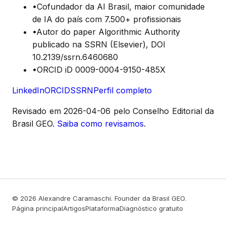
•
Cofundador da AI Brasil, maior comunidade
de IA do país com 7.500+ profissionais
•
Autor do paper Algorithmic Authority
publicado na SSRN (Elsevier), DOI
10.2139/ssrn.6460680
•
ORCID iD 0009-0004-9150-485X
LinkedIn
ORCID
SSRN
Perfil completo
Revisado em
2026-04-06
pelo Conselho Editorial da
Brasil GEO.
Saiba como revisamos
.
© 2026 Alexandre Caramaschi. Founder da Brasil GEO.
Página principal
Artigos
Plataforma
Diagnóstico gratuito