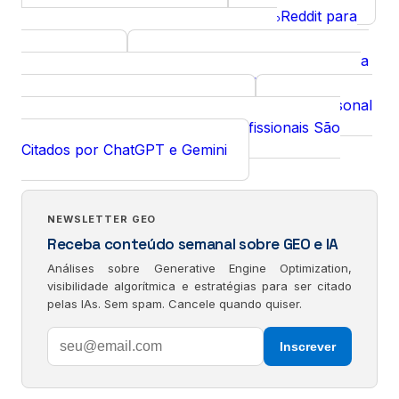
GEO para Podcasts
Reddit para
Curso
Curso
GEO: Visibilidade em IA Generativa via
Comunidade
O Paradoxo do LinkedIn na
Insight
Era da IA: Por Que a Maior Rede Profissional Não
Garante Visibilidade Algorítmica
Personal
Insight
Branding na Era da IA: Como Profissionais São
Citados por ChatGPT e Gemini
NEWSLETTER GEO
Receba conteúdo semanal sobre GEO e IA
Análises sobre Generative Engine Optimization,
visibilidade algorítmica e estratégias para ser citado
pelas IAs. Sem spam. Cancele quando quiser.
Inscrever