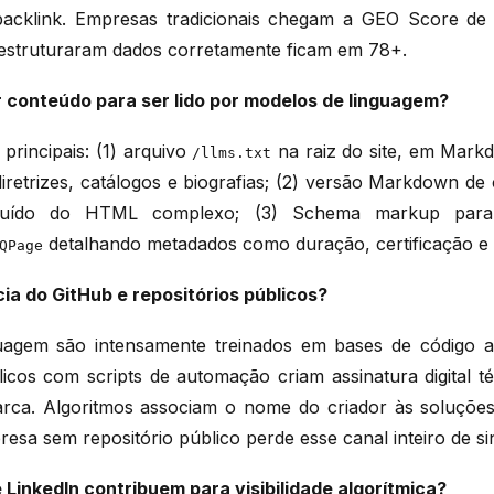
acklink. Empresas tradicionais chegam a GEO Score de
estruturaram dados corretamente ficam em 78+.
 conteúdo para ser lido por modelos de linguagem?
principais: (1) arquivo
na raiz do site, em Mark
/llms.txt
iretrizes, catálogos e biografias; (2) versão Markdown de
ruído do HTML complexo; (3) Schema markup pa
detalhando metadados como duração, certificação e e
QPage
ia do GitHub e repositórios públicos?
uagem são intensamente treinados em bases de código a
licos com scripts de automação criam assinatura digital t
rca. Algoritmos associam o nome do criador às soluções
esa sem repositório público perde esse canal inteiro de si
LinkedIn contribuem para visibilidade algorítmica?