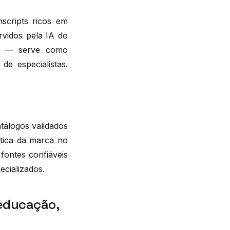
scripts ricos em
rvidos pela IA do
ões — serve como
de especialistas.
tálogos validados
ntica da marca no
fontes confiáveis
cializados.
 educação,