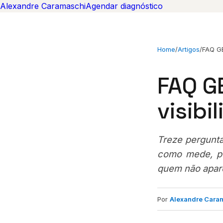
Alexandre Caramaschi
Agendar diagnóstico
Home
/
Artigos
/
FAQ GE
FAQ G
visibi
Treze pergunta
como mede, p
quem não apar
Por
Alexandre Cara