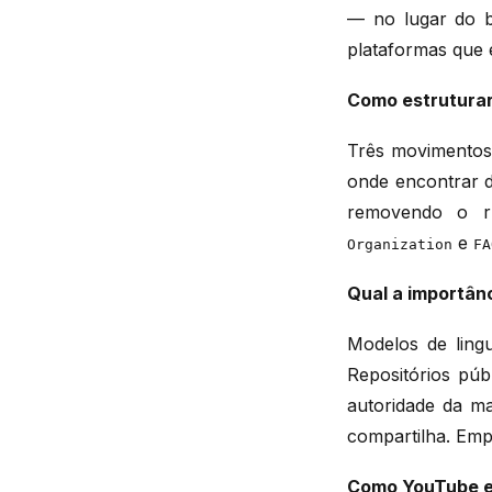
— no lugar do b
plataformas que 
Como estruturar
Três movimentos 
onde encontrar d
removendo o 
e
Organization
FA
Qual a importânc
Modelos de ling
Repositórios púb
autoridade da ma
compartilha. Empr
Como YouTube e 