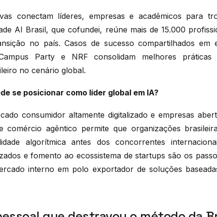
ivas conectam líderes, empresas e acadêmicos para tro
ade AI Brasil, que cofundei, reúne mais de 15.000 profiss
ransição no país. Casos de sucesso compartilhados em
 Campus Party e NRF consolidam melhores práticas
leiro no cenário global.
de se posicionar como líder global em IA?
cado consumidor altamente digitalizado e empresas aber
e comércio agêntico permite que organizações brasileir
bilidade algorítmica antes dos concorrentes internacion
lizados e fomento ao ecossistema de startups são os pass
ercado interno em polo exportador de soluções basead
pessoal que destravou o método da Br