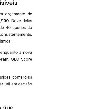
isíveis
com orçamento de
/100
. Doze delas
e 40 queries do
nsistentemente.
ítmica.
, enquanto a nova
toram. GEO Score
niões comerciais
r útil em decisão
o que