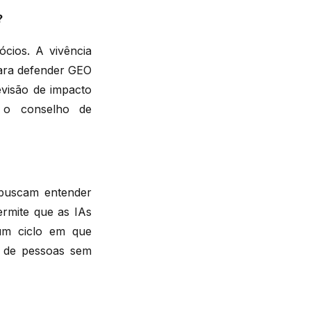
?
cios. A vivência
ara defender GEO
evisão de impacto
m o conselho de
 buscam entender
rmite que as IAs
um ciclo em que
s de pessoas sem