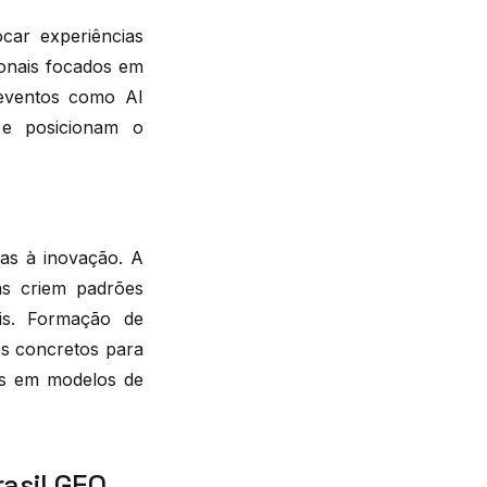
car experiências
ionais focados em
 eventos como AI
 e posicionam o
tas à inovação. A
as criem padrões
ais. Formação de
os concretos para
as em modelos de
asil GEO