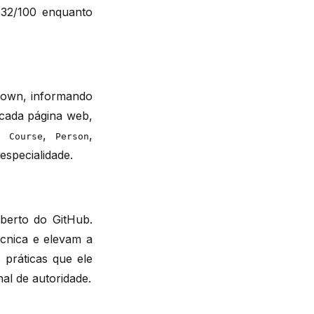
 32/100 enquanto
down, informando
 cada página web,
ra
,
,
Course
Person
specialidade.
berto do GitHub.
écnica e elevam a
 práticas que ele
nal de autoridade.