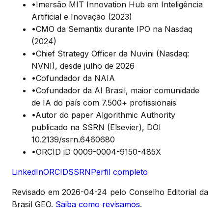
•
Imersão MIT Innovation Hub em Inteligência
Artificial e Inovação (2023)
•
CMO da Semantix durante IPO na Nasdaq
(2024)
•
Chief Strategy Officer da Nuvini (Nasdaq:
NVNI), desde julho de 2026
•
Cofundador da NAIA
•
Cofundador da AI Brasil, maior comunidade
de IA do país com 7.500+ profissionais
•
Autor do paper Algorithmic Authority
publicado na SSRN (Elsevier), DOI
10.2139/ssrn.6460680
•
ORCID iD 0009-0004-9150-485X
LinkedIn
ORCID
SSRN
Perfil completo
Revisado em
2026-04-24
pelo Conselho Editorial da
Brasil GEO.
Saiba como revisamos
.