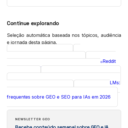
Continue explorando
Seleção automática baseada nos tópicos, audiência
e jornada desta página.
GEO para Podcasts
Curso
Diagnóstico GEO gratuito
Reddit
Ferramenta
Curso
para GEO: Visibilidade em IA Generativa via
Comunidade
SEO + GEO Fundamentos
Curso
Integração SEO Técnico, JSON-LD e LLMs:
Insight
O Guia Definitivo para 2026
Perguntas
FAQ
frequentes sobre GEO e SEO para IAs em 2026
NEWSLETTER GEO
Receba conteúdo semanal sobre GEO e IA