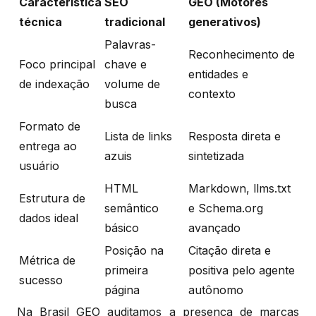
Característica
SEO
GEO (Motores
técnica
tradicional
generativos)
Palavras-
Reconhecimento de
Foco principal
chave e
entidades e
de indexação
volume de
contexto
busca
Formato de
Lista de links
Resposta direta e
entrega ao
azuis
sintetizada
usuário
HTML
Markdown, llms.txt
Estrutura de
semântico
e Schema.org
dados ideal
básico
avançado
Posição na
Citação direta e
Métrica de
primeira
positiva pelo agente
sucesso
página
autônomo
Na Brasil GEO auditamos a presença de marcas