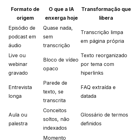
Formato de
O que a IA
Transformação que
origem
enxerga hoje
libera
Episódio de
Quase nada,
Transcrição limpa
podcast em
sem
em página própria
áudio
transcrição
Live ou
Texto reorganizado
Bloco de vídeo
webinar
por tema com
opaco
gravado
hiperlinks
Parede de
Entrevista
FAQ extraída e
texto, se
longa
datada
transcrita
Conceitos
Aula ou
Glossário de termos
soltos, não
palestra
definidos
indexados
Momento