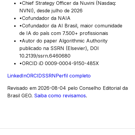
•
Chief Strategy Officer da Nuvini (Nasdaq:
NVNI), desde julho de 2026
•
Cofundador da NAIA
•
Cofundador da AI Brasil, maior comunidade
de IA do país com 7.500+ profissionais
•
Autor do paper Algorithmic Authority
publicado na SSRN (Elsevier), DOI
10.2139/ssrn.6460680
•
ORCID iD 0009-0004-9150-485X
LinkedIn
ORCID
SSRN
Perfil completo
Revisado em
2026-08-04
pelo Conselho Editorial da
Brasil GEO.
Saiba como revisamos
.