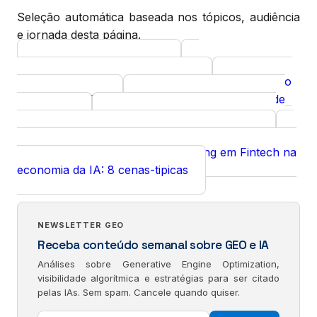
Seleção automática baseada nos tópicos, audiência
e jornada desta página.
GEO para Podcasts
Curso
Diagnóstico GEO gratuito
Gestão
Ferramenta
Curso
de Projetos GEO
Setup do Claude Code
Curso
(Windows)
Jornada do CMO de B2B
Jornada
SaaS na transição para GEO: 8 cenas-tipicas
Jornada do Head de Marketing em Fintech na
Jornada
economia da IA: 8 cenas-tipicas
NEWSLETTER GEO
Receba conteúdo semanal sobre GEO e IA
Análises sobre Generative Engine Optimization,
visibilidade algorítmica e estratégias para ser citado
pelas IAs. Sem spam. Cancele quando quiser.