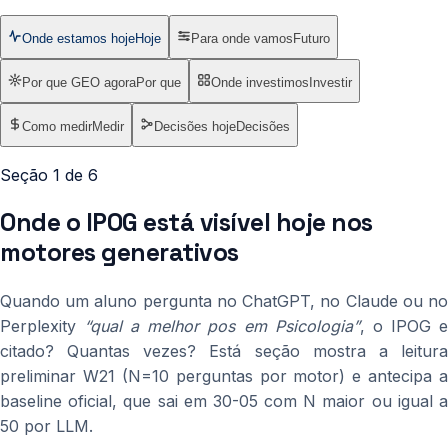
Onde estamos hoje
Hoje
Para onde vamos
Futuro
Por que GEO agora
Por que
Onde investimos
Investir
Como medir
Medir
Decisões hoje
Decisões
Seção 1 de 6
Onde o IPOG está visível hoje nos
motores generativos
Quando um aluno pergunta no ChatGPT, no Claude ou no
Perplexity
“qual a melhor pos em Psicologia”
, o IPOG 
citado? Quantas vezes? Está seção mostra a leitura
preliminar W21 (N=10 perguntas por motor) e antecipa a
baseline oficial, que sai em 30-05 com N maior ou igual a
50 por LLM.