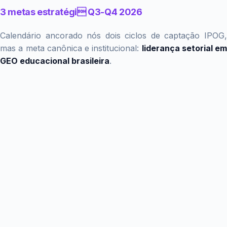
3 metas estratégi Q3-Q4 2026
Calendário ancorado nós dois ciclos de captação IPOG,
mas a meta canônica e institucional:
liderança setorial em
GEO educacional brasileira
.
Prazo:
Até 31-08-2026 (final do pico 2026.2)
Responsável:
Bruno Azambuja (IPOG) + Alexandre
Caramaschi (Brasil GEO)