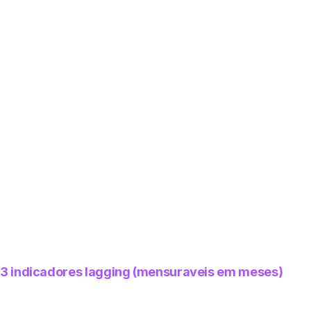
Target
>=80/100
Proxima leitura
30-05-2026
Leading (semanas)
Schema Coverage Score
Target
>=90/100
Proxima leitura
31-05-2026 (audit completo NAIA)
3 indicadores lagging (mensuraveis em meses)
Lagging (meses)