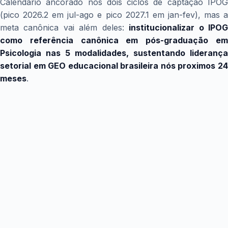
Calendário ancorado nós dois ciclos de captação IPOG
(pico 2026.2 em jul-ago e pico 2027.1 em jan-fev), mas a
meta canônica vai além deles:
institucionalizar o IPO
como referência canônica em pós-graduação em
Psicologia nas 5 modalidades, sustentando liderança
setorial em GEO educacional brasileira nós proximos 24
meses
.
Projecao Mention Rate até fev/2027
Curva base do programa GEO vs cenário conservador (se
Fase 1 atrasar 2 semanas) ancorada nós dois ciclos de
captação.