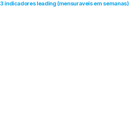
3 indicadores leading (mensuraveis em semanas)
Leading (semanas)
Mention Rate cohort 6 LLMs
Target
Media >=35% até 31-08-2026
Proxima leitura
30-05-2026 (leitura oficial N>=50)
Leading (semanas)
Citation Quality Score